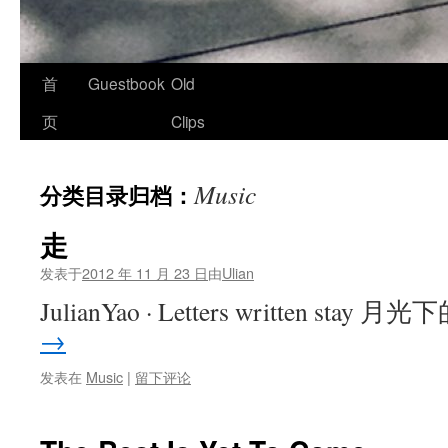
首
Guestbook
Old
页
Clips
Music
分类目录归档：
走
发表于
2012 年 11 月 23 日
由
Ulian
JulianYao · Letters written stay
→
发表在
Music
|
留下评论