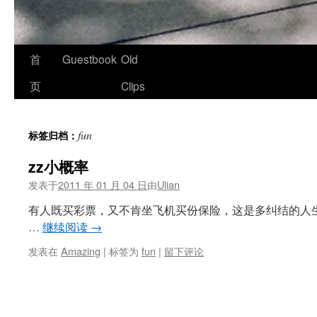
首
Guestbook
Old
页
Clips
fun
标签归档：
zz小概率
发表于
2011 年 01 月 04 日
由
Ulian
有人既买彩票，又不肯坐飞机买份保险，这是多纠结的人
…
继续阅读
→
发表在
Amazing
|
标签为
fun
|
留下评论